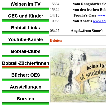
15834
vom Rangsdorfer S
15324
von den frechen Bo
14715
Tequila's Oase
www.t
10965
von Abratis
www.abrat
08427
Angel...from Stone's
Belgien