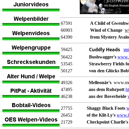
67591
A Child of Gwenh
66903
Wind of Change
ww
64390
from Mystery Aval
Cuddly Heads
ww
59425
56422
Bushwagger's
www.b
53545
Strawberry Fields f
50127
von den Glücks Bo
49326
Melleonär's
www.mel
47495
aus dem Ruhrpott
ht
46238
aus der Boverheide
27755
Shaggy Black Foots
w
26452
of the Klit-Ly's
www.bo
21729
Checkpoint Charlie's