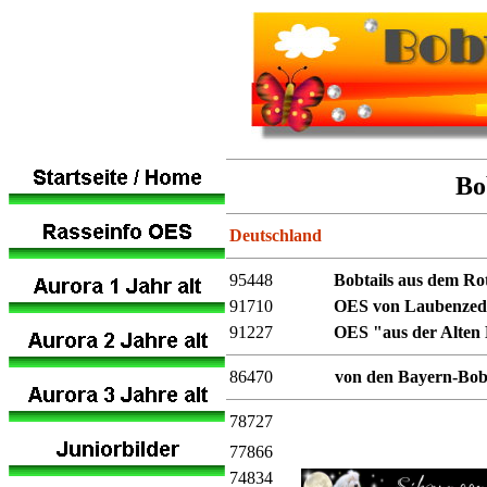
Bo
Deutschland
95448
Bobtails aus dem R
91710
OES von Laubenzed
91227
OES "aus der Alten 
86470
von den Bayern-Bo
78727
77866
74834