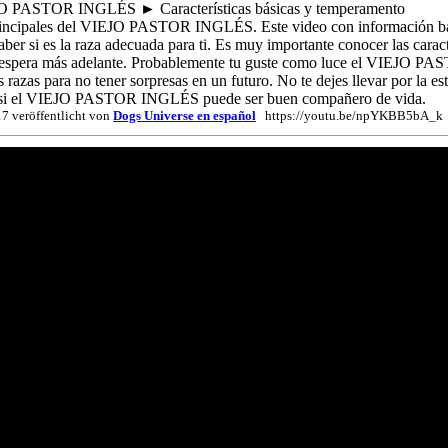
 PASTOR INGLÉS ► Características básicas y temperamento
 principales del VIEJO PASTOR INGLÉS. Este video con información b
si es la raza adecuada para ti. Es muy importante conocer las caracte
os espera más adelante. Probablemente tu guste como luce el VIEJO 
 razas para no tener sorpresas en un futuro. No te dejes llevar por la est
 si el VIEJO PASTOR INGLÉS puede ser buen compañero de vida.
7 veröffentlicht von
Dogs Universe en español
https://youtu.be/npYKBB5bA_k