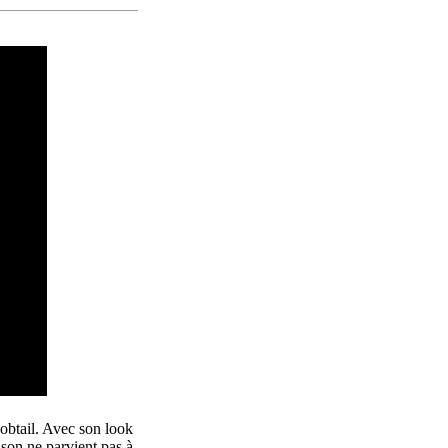
Bobtail. Avec son look
ison ne parvient pas à