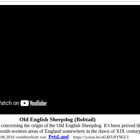
Old English Sheepdog (Bobtail)
oncerning the origin of the Old English Sheepdog. It’s been proved tho
e south-western areas of England somewhere in the dawn of XIX century
PetsLand
6.2016 veröffentlicht von
https://youtu.be/aG4EU0YNGCI