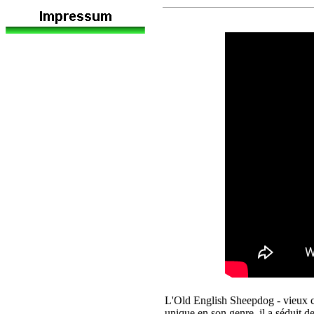
L'Old English Sheepdog - vieux ch
unique en son genre, il a séduit 