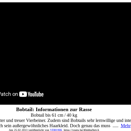
Bobtail: Informationen zur Rasse
Bobtail bis 61 cm / 40 kg
elter und treuer Vierbeiner. Zudem sind Bobtails sehr lernwillige und int
rch sein außergewöhnliches Haarkleid. Doch genau das muss .....
Mehr
Am 25.02.2013 veröffentlicht von
VDH1906
https://youtu.be/40phbu9reyA