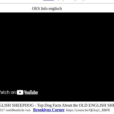
OES Info englisch
NGLISH SHEEPDOG - Top Dog Facts About the OLD ENGLISH 
Brooklyns Corner
017 veröffentlicht von
https://youtu.be/QLbxj1_RBFE