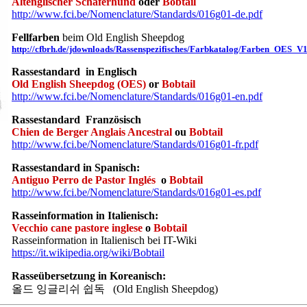
Altenglischer Schäferhund
oder
Bobtail
http://www.fci.be/Nomenclature/Standards/016g01-de.pdf
Fellfarben
beim Old English Sheepdog
http://cfbrh.de/jdownloads/Rassenspezifisches/Farbkatalog/Farben_OES_
Rassestandard in Englisch
Old English Sheepdog (OES)
or
Bobtail
http://www.fci.be/Nomenclature/Standards/016g01-en.pdf
Rassestandard Französisch
Chien de Berger Anglais Ancestral
ou
Bobtail
http://www.fci.be/Nomenclature/Standards/016g01-fr.pdf
Rassestandard in Spanisch:
Antiguo Perro de Pastor Inglés
o
Bobtail
http://www.fci.be/Nomenclature/Standards/016g01-es.pdf
Rasseinformation in Italienisch:
Vecchio cane pastore inglese
o
Bobtail
Rasseinformation in Italienisch bei IT-Wiki
https://it.wikipedia.org/wiki/Bobtail
Rasseübersetzung in Koreanisch:
올드 잉글리쉬 쉽독 (Old English Sheepdog)