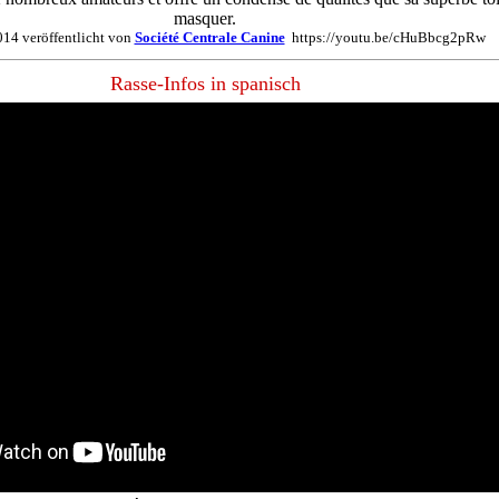
masquer.
14 veröffentlicht von
Société Centrale Canine
https://youtu.be/cHuBbcg2pRw
Rasse-Infos in spanisch